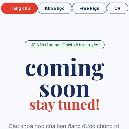
Trang chủ
Khoá học
Free Rigs
CV
#1 Nền tảng học Thiết kế trực tuyến !
coming
soon
stay tuned!
Các khoá học của bạn đang được chúng tôi